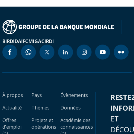
BIRD
IDA
IFC
MIGA
CIRDI
À propos
Pays
Évènements
RESTE
INFO
Actualité
Thèmes
Données
ET
Offres
Projets et
Académie des
d'emploi
opérations
connaissances
DÉCOU
(a)
(a)