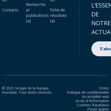
L’ESSE
Recherche
Contacts
et
Fiche de
DE
publications
résultats
(a)
(a)
NOTRE
ACTUA
S'ab
© 2025 Groupe de la Banque
Droits
mondiale. Tous droits réservés.
Politique de confidentialité
Accessibilité web
Accès à l’information
Courriers frauduleux
Porter plainte