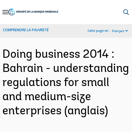
Skip
to
Main
COMPRENDRE LA PAUVRETÉ
Cette page en :
Français
Navigation
Doing business 2014 :
Bahrain - understanding
regulations for small
and medium-size
enterprises (anglais)