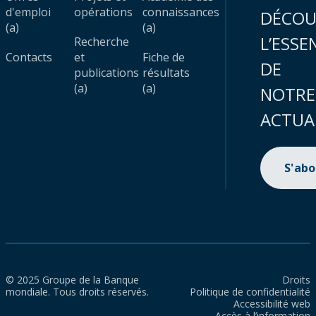
d'emploi
opérations
connaissances
DÉCOU
(a)
(a)
L’ESSE
Recherche
Contacts
et
Fiche de
DE
publications
résultats
(a)
(a)
NOTRE
ACTUA
S'ab
© 2025 Groupe de la Banque
Droits
mondiale. Tous droits réservés.
Politique de confidentialité
Accessibilité web
Accès à l’information