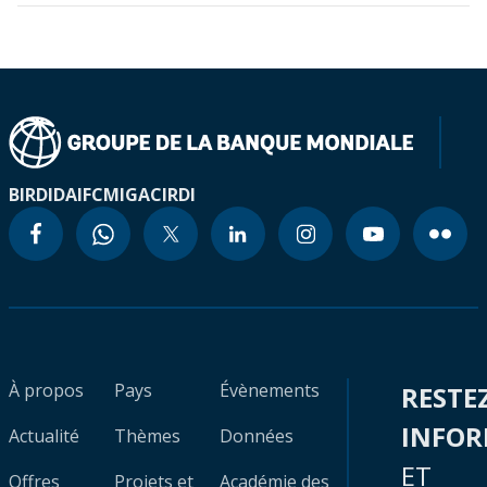
BIRD
IDA
IFC
MIGA
CIRDI
À propos
Pays
Évènements
RESTE
INFO
Actualité
Thèmes
Données
ET
Offres
Projets et
Académie des