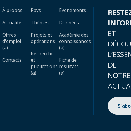
À propos
Pays
Évènements
RESTE
INFO
Actualité
Thèmes
Données
ET
Offres
Projets et
Académie des
d'emploi
opérations
connaissances
DÉCOU
(a)
(a)
L’ESSE
Recherche
Contacts
et
Fiche de
DE
publications
résultats
(a)
(a)
NOTRE
ACTUA
S'ab