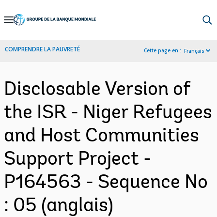
Skip
to
Main
COMPRENDRE LA PAUVRETÉ
Cette page en :
Français
Navigation
Disclosable Version of
the ISR - Niger Refugees
and Host Communities
Support Project -
P164563 - Sequence No
: 05 (anglais)