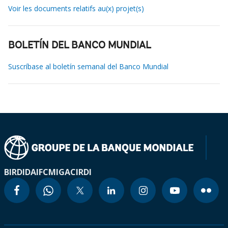
Voir les documents relatifs au(x) projet(s)
BOLETÍN DEL BANCO MUNDIAL
Suscríbase al boletín semanal del Banco Mundial
BIRD
IDA
IFC
MIGA
CIRDI