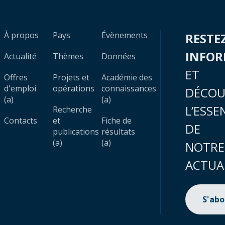
À propos
Pays
Évènements
RESTE
INFO
Actualité
Thèmes
Données
ET
Offres
Projets et
Académie des
d'emploi
opérations
connaissances
DÉCOU
(a)
(a)
L’ESSE
Recherche
Contacts
et
Fiche de
DE
publications
résultats
(a)
(a)
NOTRE
ACTUA
S'ab