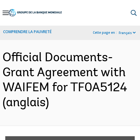
Skip
to
Main
COMPRENDRE LA PAUVRETÉ
Cette page en :
Français
Navigation
Official Documents-
Grant Agreement with
WAIFEM for TF0A5124
(anglais)