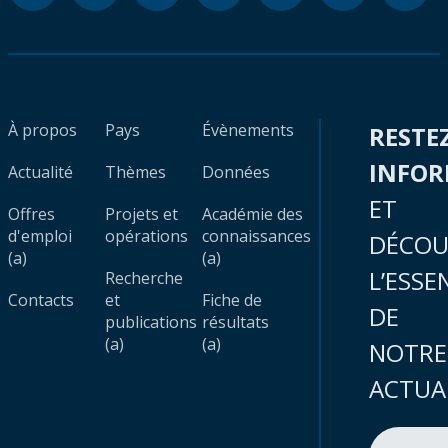
À propos
Pays
Évènements
RESTE
INFO
Actualité
Thèmes
Données
ET
Offres
Projets et
Académie des
d'emploi
opérations
connaissances
DÉCOU
(a)
(a)
L’ESSE
Recherche
Contacts
et
Fiche de
DE
publications
résultats
(a)
(a)
NOTRE
ACTUA