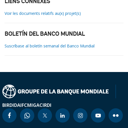
LIENS CONNEXES
Voir les documents relatifs au(x) projet(s)
BOLETÍN DEL BANCO MUNDIAL
Suscríbase al boletín semanal del Banco Mundial
BIRD
IDA
IFC
MIGA
CIRDI