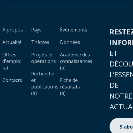
À propos
Pays
Évènements
RESTE
INFO
Actualité
Thèmes
Données
ET
Offres
Projets et
Académie des
d'emploi
opérations
connaissances
DÉCOU
(a)
(a)
L’ESSE
Recherche
Contacts
et
Fiche de
DE
publications
résultats
(a)
(a)
NOTRE
ACTUA
S'ab