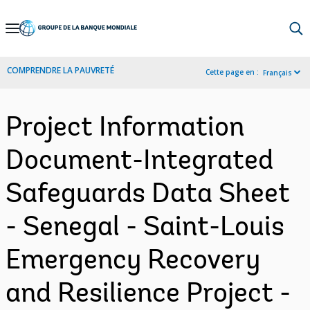
Skip
to
Main
COMPRENDRE LA PAUVRETÉ
Cette page en :
Français
Navigation
Project Information
Document-Integrated
Safeguards Data Sheet
- Senegal - Saint-Louis
Emergency Recovery
and Resilience Project -