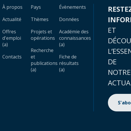
À propos
Pays
Évènements
RESTE
INFO
Actualité
Thèmes
Données
ET
Offres
Projets et
Académie des
d'emploi
opérations
connaissances
DÉCOU
(a)
(a)
L’ESSE
Recherche
Contacts
et
Fiche de
DE
publications
résultats
(a)
(a)
NOTRE
ACTUA
S'ab