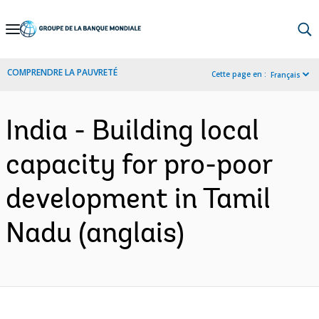
Skip
to
Main
COMPRENDRE LA PAUVRETÉ
Cette page en :
Français
Navigation
India - Building local
capacity for pro-poor
development in Tamil
Nadu (anglais)