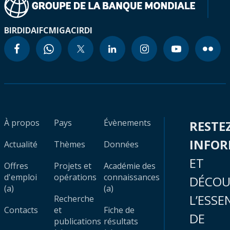
BIRD
IDA
IFC
MIGA
CIRDI
À propos
Pays
Évènements
RESTE
INFO
Actualité
Thèmes
Données
ET
Offres
Projets et
Académie des
d'emploi
opérations
connaissances
DÉCOU
(a)
(a)
L’ESSE
Recherche
Contacts
et
Fiche de
DE
publications
résultats