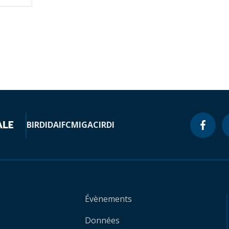
BIRD
IDA
IFC
MIGA
CIRDI
Évènements
Données