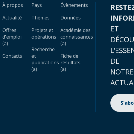
À propos
Pays
Évènements
RESTE
INFO
Actualité
Thèmes
Données
ET
Offres
Projets et
Académie des
d'emploi
opérations
connaissances
DÉCOU
(a)
(a)
L’ESSE
Recherche
Contacts
et
Fiche de
DE
publications
résultats
(a)
(a)
NOTRE
ACTUA
S'ab