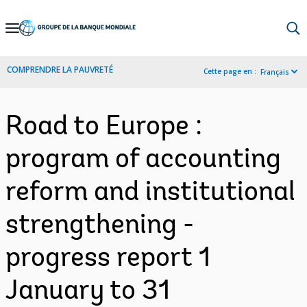
Skip
to
Main
COMPRENDRE LA PAUVRETÉ
Cette page en :
Français
Navigation
Road to Europe :
program of accounting
reform and institutional
strengthening -
progress report 1
January to 31