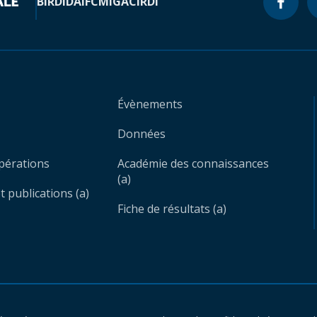
BIRD
IDA
IFC
MIGA
CIRDI
Évènements
Données
opérations
Académie des connaissances
(a)
 publications (a)
Fiche de résultats (a)