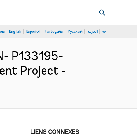
ais
English
Español
Português
Русский
العربية
N- P133195-
nt Project -
LIENS CONNEXES