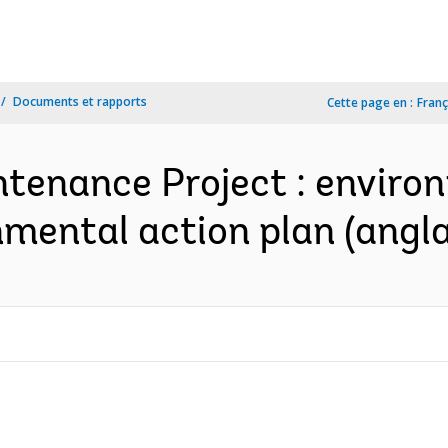
Documents et rapports
Cette page en :
Franç
ntenance Project : envir
onmental action plan (angla