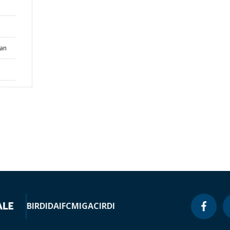
lan
BIRD
IDA
IFC
MIGA
CIRDI