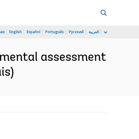
ais
English
Español
Português
Русский
العربية
onmental assessment
is)