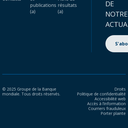
DE
publications
résultats
(a)
(a)
NOTRE
ACTUA
S'ab
© 2025 Groupe de la Banque
Droits
mondiale. Tous droits réservés.
Politique de confidentialité
Accessibilité web
Accès à l’information
Courriers frauduleux
Porter plainte