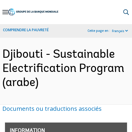
Skip
to
Main
COMPRENDRE LA PAUVRETÉ
Cette page en :
Français
Navigation
Djibouti - Sustainable
Electrification Program
(arabe)
Documents ou traductions associés
INFORMATION