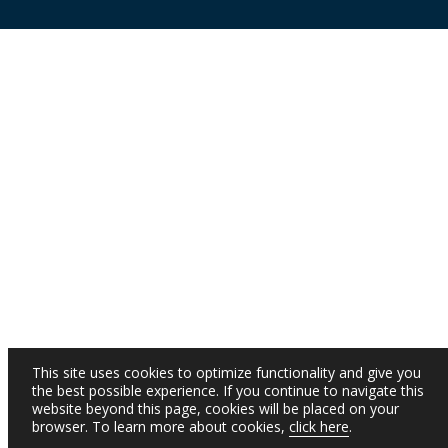
This site uses cookies to optimize functionality and give you
the best possible experience. If you continue to navigate this
website beyond this page, cookies will be placed on your
browser. To learn more about cookies,
click here
.