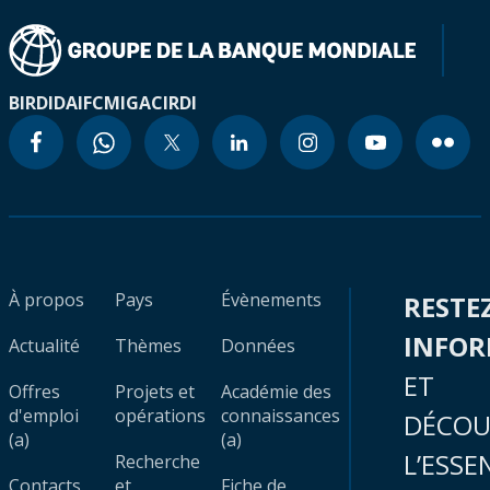
BIRD
IDA
IFC
MIGA
CIRDI
À propos
Pays
Évènements
RESTE
INFO
Actualité
Thèmes
Données
ET
Offres
Projets et
Académie des
d'emploi
opérations
connaissances
DÉCOU
(a)
(a)
L’ESSE
Recherche
Contacts
et
Fiche de