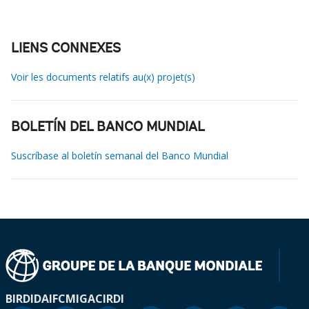
LIENS CONNEXES
Voir les documents relatifs au(x) projet(s)
BOLETÍN DEL BANCO MUNDIAL
Suscríbase al boletín semanal del Banco Mundial
BIRD
IDA
IFC
MIGA
CIRDI