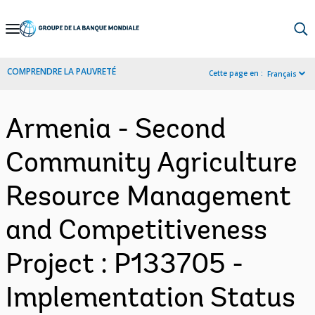
Skip
to
Main
COMPRENDRE LA PAUVRETÉ
Cette page en :
Français
Navigation
Armenia - Second
Community Agriculture
Resource Management
and Competitiveness
Project : P133705 -
Implementation Status