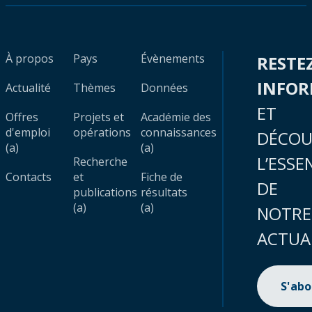
À propos
Pays
Évènements
RESTE
INFO
Actualité
Thèmes
Données
ET
Offres
Projets et
Académie des
d'emploi
opérations
connaissances
DÉCOU
(a)
(a)
L’ESSE
Recherche
Contacts
et
Fiche de
DE
publications
résultats
(a)
(a)
NOTRE
ACTUA
S'ab