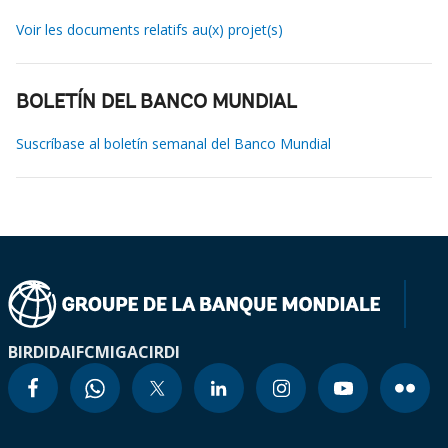
Voir les documents relatifs au(x) projet(s)
BOLETÍN DEL BANCO MUNDIAL
Suscríbase al boletín semanal del Banco Mundial
BIRD
IDA
IFC
MIGA
CIRDI