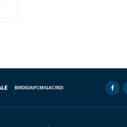
BIRD
IDA
IFC
MIGA
CIRDI