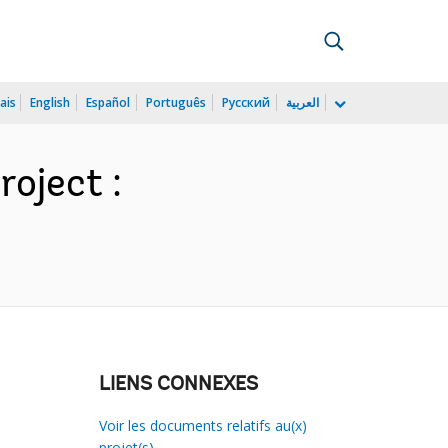
ais
English
Español
Português
Русский
العربية
roject :
LIENS CONNEXES
Voir les documents relatifs au(x)
projet(s)