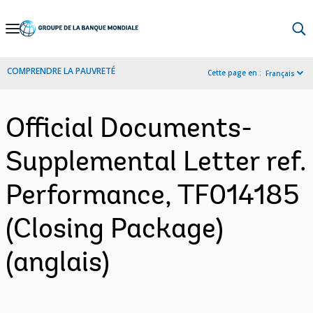
Skip
to
Main
COMPRENDRE LA PAUVRETÉ
Cette page en :
Français
Navigation
Official Documents-
Supplemental Letter ref.
Performance, TF014185
(Closing Package)
(anglais)