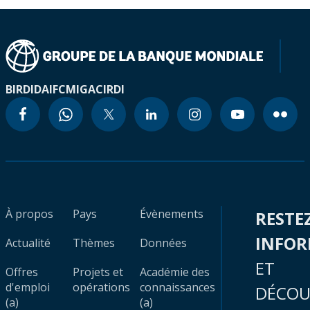
BIRD
IDA
IFC
MIGA
CIRDI
À propos
Pays
Évènements
RESTE
INFO
Actualité
Thèmes
Données
ET
Offres
Projets et
Académie des
d'emploi
opérations
connaissances
DÉCOU
(a)
(a)