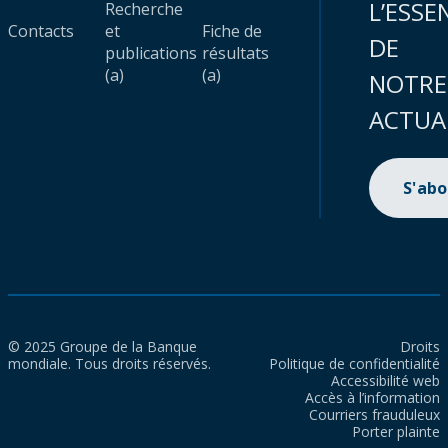
L’ESSE
Recherche
Contacts
et
Fiche de
DE
publications
résultats
(a)
(a)
NOTRE
ACTUA
S'ab
© 2025 Groupe de la Banque
Droits
mondiale. Tous droits réservés.
Politique de confidentialité
Accessibilité web
Accès à l’information
Courriers frauduleux
Porter plainte