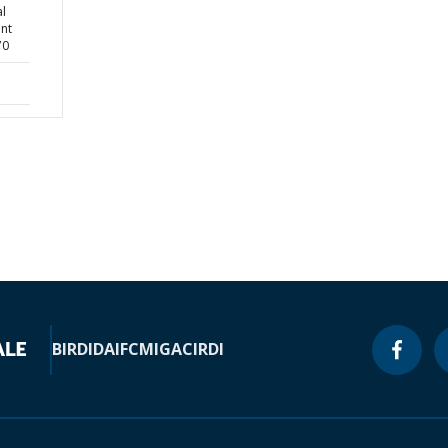
al
nt
70
BIRD
IDA
IFC
MIGA
CIRDI