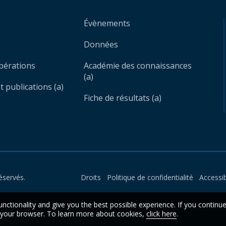
Évènements
Données
opérations
Académie des connaissances
(a)
 publications (a)
Fiche de résultats (a)
éservés.
Droits
Politique de confidentialité
Accessib
unctionality and give you the best possible experience. If you continu
n your browser. To learn more about cookies,
click here
.