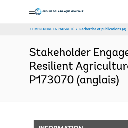
Skip
to
Main
COMPRENDRE LA PAUVRETÉ
Recherche et publications (a)
Navigation
Stakeholder Engage
Resilient Agricultu
P173070 (anglais)