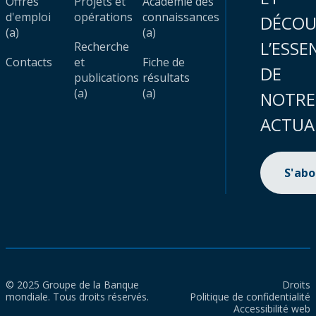
Offres
Projets et
Académie des
d'emploi
opérations
connaissances
DÉCOU
(a)
(a)
L’ESSE
Recherche
Contacts
et
Fiche de
DE
publications
résultats
(a)
(a)
NOTRE
ACTUA
S'ab
© 2025 Groupe de la Banque
Droits
mondiale. Tous droits réservés.
Politique de confidentialité
Accessibilité web