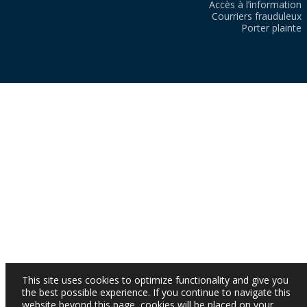
Accès à l’information
Courriers frauduleux
Porter plainte
This site uses cookies to optimize functionality and give you
the best possible experience. If you continue to navigate this
website beyond this page, cookies will be placed on your