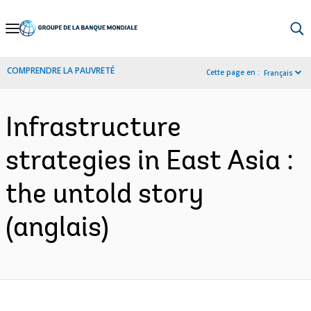
Skip
to
Main
COMPRENDRE LA PAUVRETÉ
Cette page en :
Français
Navigation
Infrastructure
strategies in East Asia :
the untold story
(anglais)