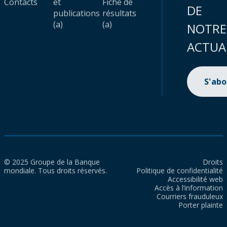
Contacts
et
Fiche de
DE
publications
résultats
(a)
(a)
NOTRE
ACTUA
S'ab
© 2025 Groupe de la Banque
Droits
mondiale. Tous droits réservés.
Politique de confidentialité
Accessibilité web
Accès à l’information
Courriers frauduleux
Porter plainte