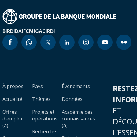
BIRD
IDA
IFC
MIGA
CIRDI
À propos
Pays
Évènements
RESTE
INFO
Actualité
Thèmes
Données
ET
Offres
Projets et
Académie des
d'emploi
opérations
connaissances
DÉCOU
(a)
(a)
L’ESSE
Recherche