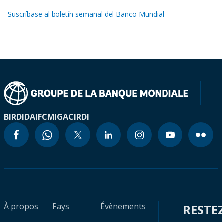
Suscríbase al boletín semanal del Banco Mundial
BIRD
IDA
IFC
MIGA
CIRDI
À propos
Pays
Évènements
RESTE