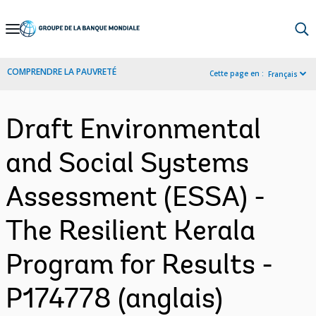
Skip
to
Main
COMPRENDRE LA PAUVRETÉ
Cette page en :
Français
Navigation
Draft Environmental
and Social Systems
Assessment (ESSA) -
The Resilient Kerala
Program for Results -
P174778 (anglais)