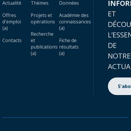
INFO
Actualité
Thèmes
Données
ET
Offres
Projets et
Académie des
d'emploi
opérations
connaissances
DÉCOU
(a)
(a)
L’ESSE
Recherche
Contacts
et
Fiche de
DE
publications
résultats
(a)
(a)
NOTRE
ACTUA
S'ab