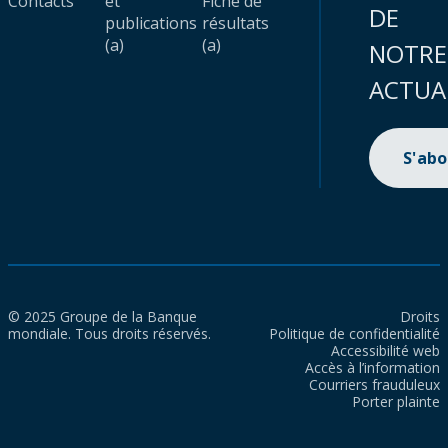
Contacts
et
Fiche de
DE
publications
résultats
(a)
(a)
NOTRE
ACTUA
S'ab
© 2025 Groupe de la Banque
Droits
mondiale. Tous droits réservés.
Politique de confidentialité
Accessibilité web
Accès à l’information
Courriers frauduleux
Porter plainte