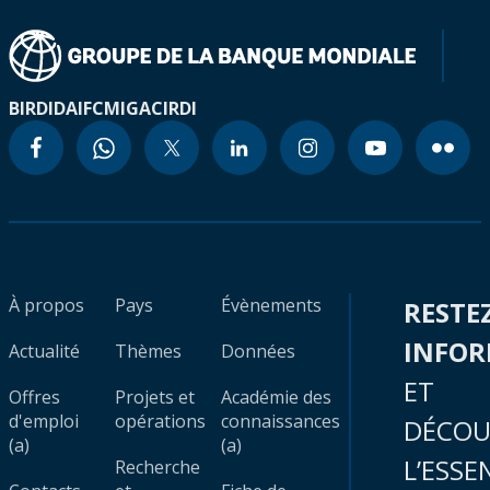
BIRD
IDA
IFC
MIGA
CIRDI
À propos
Pays
Évènements
RESTE
INFO
Actualité
Thèmes
Données
ET
Offres
Projets et
Académie des
d'emploi
opérations
connaissances
DÉCOU
(a)
(a)
L’ESSE
Recherche