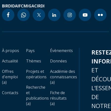
BIRD
IDA
IFC
MIGA
CIRDI
À propos
Pays
Évènements
RESTE
INFO
Actualité
Thèmes
Données
ET
Offres
Projets et
Académie des
d'emploi
opérations
connaissances
DÉCOU
(a)
(a)
L’ESSE
Recherche
Contacts
et
Fiche de
DE
publications
résultats
(a)
(a)
NOTRE