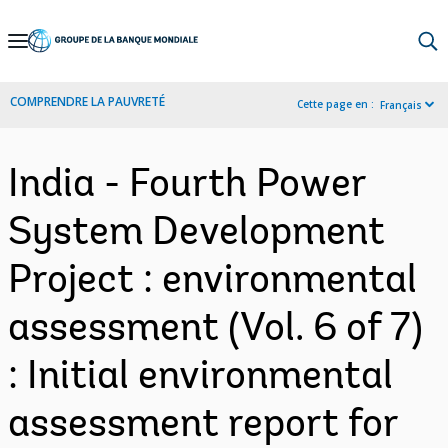
Skip
to
Main
COMPRENDRE LA PAUVRETÉ
Cette page en :
Français
Navigation
India - Fourth Power
System Development
Project : environmental
assessment (Vol. 6 of 7)
: Initial environmental
assessment report for