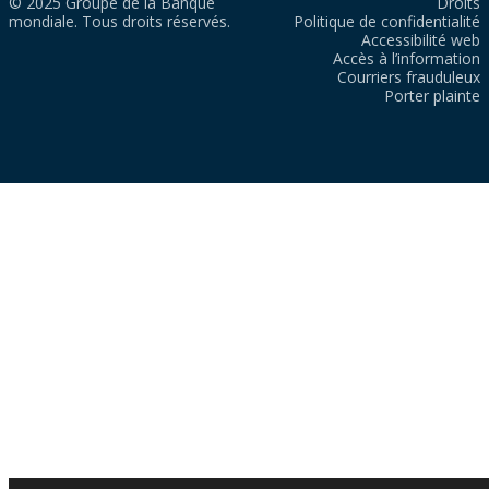
© 2025 Groupe de la Banque
Droits
mondiale. Tous droits réservés.
Politique de confidentialité
Accessibilité web
Accès à l’information
Courriers frauduleux
Porter plainte