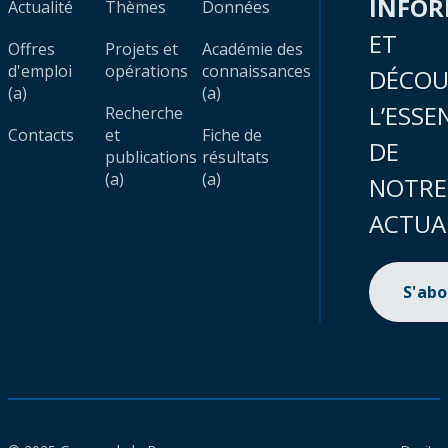
INFO
Actualité
Thèmes
Données
ET
Offres
Projets et
Académie des
d'emploi
opérations
connaissances
DÉCOU
(a)
(a)
L’ESSE
Recherche
Contacts
et
Fiche de
DE
publications
résultats
(a)
(a)
NOTRE
ACTUA
S'ab