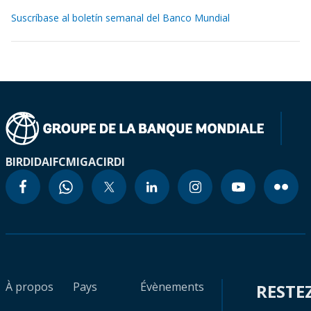
Suscríbase al boletín semanal del Banco Mundial
BIRD
IDA
IFC
MIGA
CIRDI
À propos
Pays
Évènements
RESTE