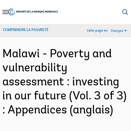
Skip
to
Main
COMPRENDRE LA PAUVRETÉ
Cette page en :
Français
Navigation
Malawi - Poverty and
vulnerability
assessment : investing
in our future (Vol. 3 of 3)
: Appendices (anglais)