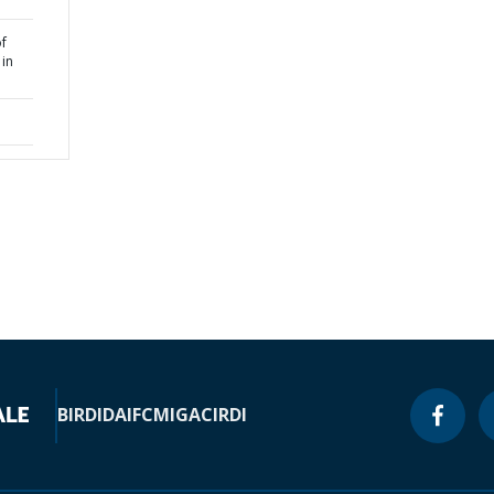
f
 in
BIRD
IDA
IFC
MIGA
CIRDI