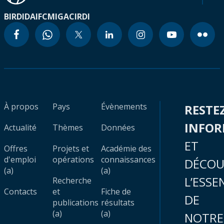
BIRD
IDA
IFC
MIGA
CIRDI
À propos
Pays
Évènements
RESTE
INFO
Actualité
Thèmes
Données
ET
Offres
Projets et
Académie des
d'emploi
opérations
connaissances
DÉCOU
(a)
(a)
L’ESSE
Recherche
Contacts
et
Fiche de
DE
publications
résultats
(a)
(a)
NOTRE