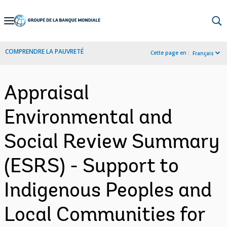
Skip
to
Main
COMPRENDRE LA PAUVRETÉ
Cette page en :
Français
Navigation
Appraisal
Environmental and
Social Review Summary
(ESRS) - Support to
Indigenous Peoples and
Local Communities for