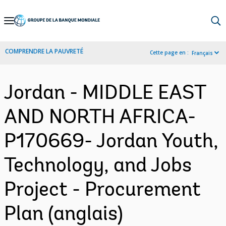
Skip
to
Main
COMPRENDRE LA PAUVRETÉ
Cette page en :
Français
Navigation
Jordan - MIDDLE EAST
AND NORTH AFRICA-
P170669- Jordan Youth,
Technology, and Jobs
Project - Procurement
Plan (anglais)