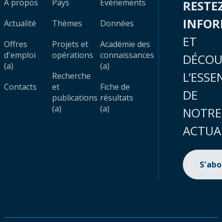
À propos
Pays
Évènements
RESTE
INFO
Actualité
Thèmes
Données
ET
Offres
Projets et
Académie des
d'emploi
opérations
connaissances
DÉCOU
(a)
(a)
L’ESSE
Recherche
Contacts
et
Fiche de
DE
publications
résultats
(a)
(a)
NOTRE
ACTUA
S'ab