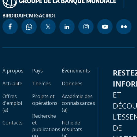
BIRD
IDA
IFC
MIGA
CIRDI
À propos
Pays
Évènements
RESTE
INFO
Actualité
Thèmes
Données
ET
Offres
Projets et
Académie des
d'emploi
opérations
connaissances
DÉCOU
(a)
(a)
L’ESSE
Recherche
Contacts
et
Fiche de
DE
publications
résultats
(a)
(a)