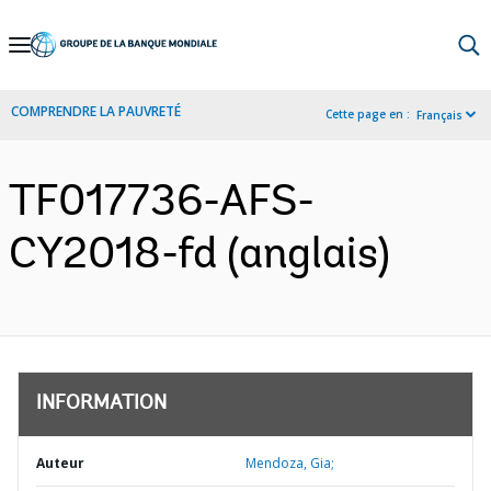
Skip
to
Main
COMPRENDRE LA PAUVRETÉ
Cette page en :
Français
Navigation
TF017736-AFS-
CY2018-fd (anglais)
INFORMATION
Auteur
Mendoza, Gia;