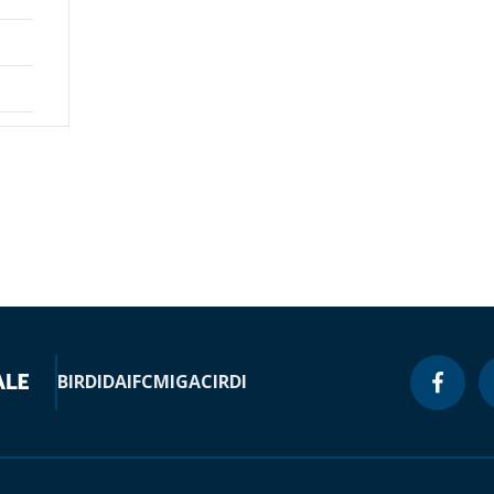
BIRD
IDA
IFC
MIGA
CIRDI