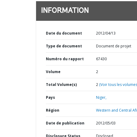
INFORMATION
Date du document
2012/04/13
Type de document
Document de projet
Numéro du rapport
67430
Volume
2
Total Volume(s)
2
(Voir tous les volumes
Pays
Niger,
Région
Western and Central Afr
Date de publication
2012/05/03
Disclosure Status
Disclosed