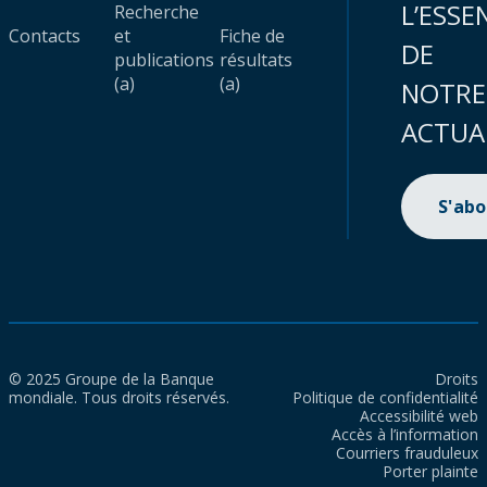
L’ESSE
Recherche
Contacts
et
Fiche de
DE
publications
résultats
(a)
(a)
NOTRE
ACTUA
S'ab
© 2025 Groupe de la Banque
Droits
mondiale. Tous droits réservés.
Politique de confidentialité
Accessibilité web
Accès à l’information
Courriers frauduleux
Porter plainte