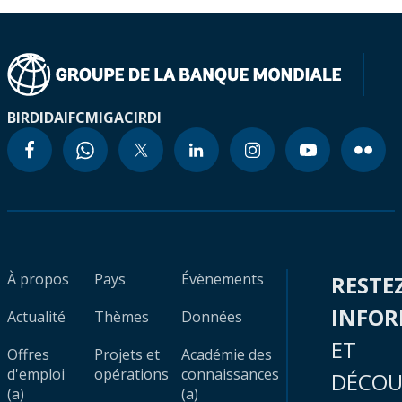
BIRD
IDA
IFC
MIGA
CIRDI
À propos
Pays
Évènements
RESTE
INFO
Actualité
Thèmes
Données
ET
Offres
Projets et
Académie des
d'emploi
opérations
connaissances
DÉCOU
(a)
(a)