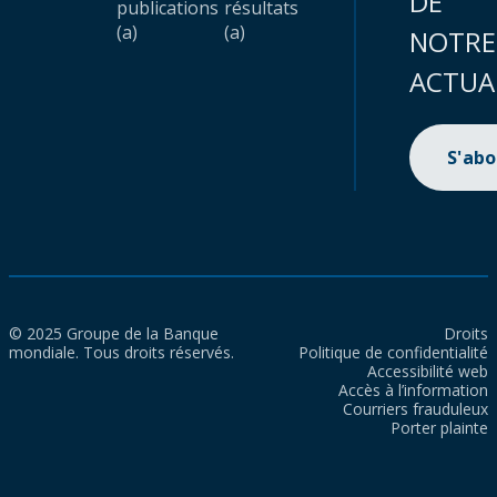
DE
publications
résultats
(a)
(a)
NOTRE
ACTUA
S'ab
© 2025 Groupe de la Banque
Droits
mondiale. Tous droits réservés.
Politique de confidentialité
Accessibilité web
Accès à l’information
Courriers frauduleux
Porter plainte