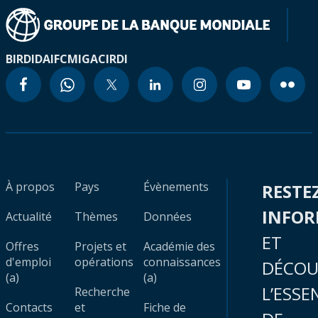
BIRD
IDA
IFC
MIGA
CIRDI
À propos
Pays
Évènements
RESTE
INFO
Actualité
Thèmes
Données
ET
Offres
Projets et
Académie des
d'emploi
opérations
connaissances
DÉCOU
(a)
(a)
L’ESSE
Recherche
Contacts
et
Fiche de