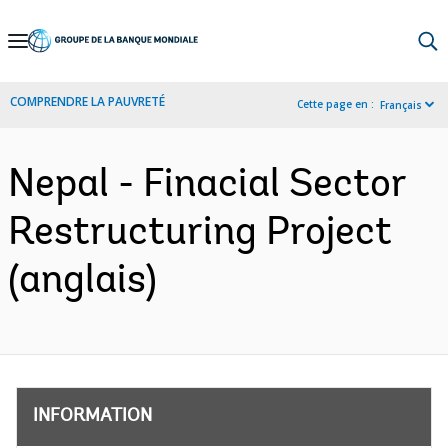
Skip
to
Main
COMPRENDRE LA PAUVRETÉ
Cette page en :
Français
Navigation
Nepal - Finacial Sector
Restructuring Project
(anglais)
INFORMATION