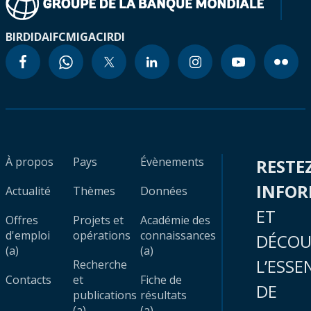
BIRD
IDA
IFC
MIGA
CIRDI
À propos
Pays
Évènements
RESTE
INFO
Actualité
Thèmes
Données
ET
Offres
Projets et
Académie des
d'emploi
opérations
connaissances
DÉCOU
(a)
(a)
L’ESSE
Recherche
Contacts
et
Fiche de
DE
publications
résultats
(a)
(a)