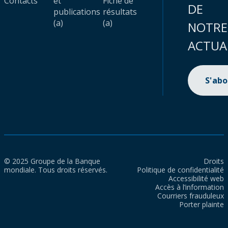
Contacts
et
Fiche de
DE
publications
résultats
(a)
(a)
NOTRE
ACTUA
S'ab
© 2025 Groupe de la Banque
Droits
mondiale. Tous droits réservés.
Politique de confidentialité
Accessibilité web
Accès à l’information
Courriers frauduleux
Porter plainte