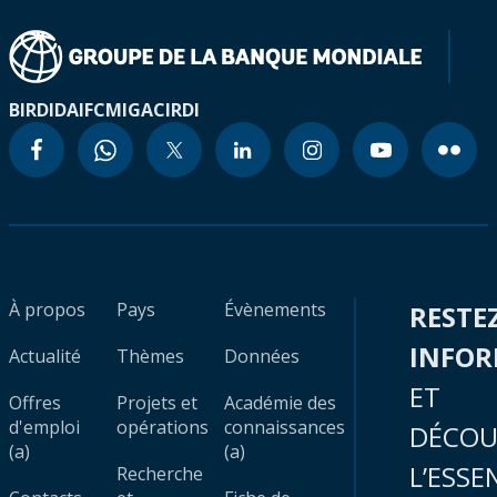
BIRD
IDA
IFC
MIGA
CIRDI
À propos
Pays
Évènements
RESTE
INFO
Actualité
Thèmes
Données
ET
Offres
Projets et
Académie des
d'emploi
opérations
connaissances
DÉCOU
(a)
(a)
L’ESSE
Recherche