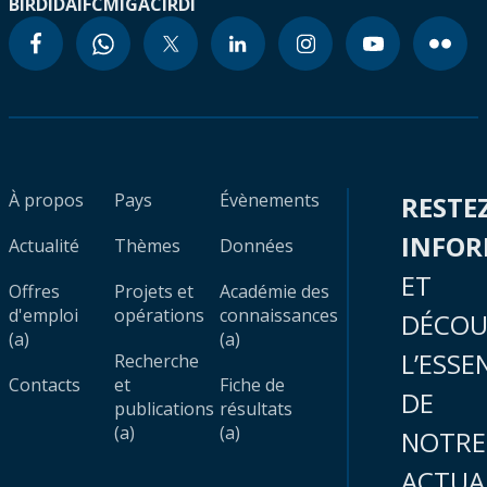
BIRD
IDA
IFC
MIGA
CIRDI
À propos
Pays
Évènements
RESTE
INFO
Actualité
Thèmes
Données
ET
Offres
Projets et
Académie des
d'emploi
opérations
connaissances
DÉCOU
(a)
(a)
L’ESSE
Recherche
Contacts
et
Fiche de
DE
publications
résultats
(a)
(a)
NOTRE
ACTUA