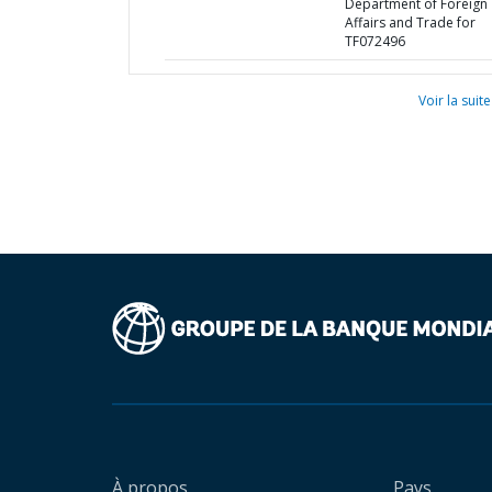
Department of Foreign
Affairs and Trade for
TF072496
Voir la suite
À propos
Pays