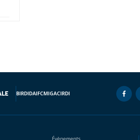
BIRD
IDA
IFC
MIGA
CIRDI
Évènements