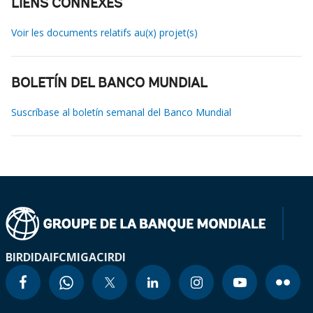
LIENS CONNEXES
Voir les documents relatifs au(x) projet(s)
BOLETÍN DEL BANCO MUNDIAL
Suscríbase al boletín semanal del Banco Mundial
BIRD
IDA
IFC
MIGA
CIRDI