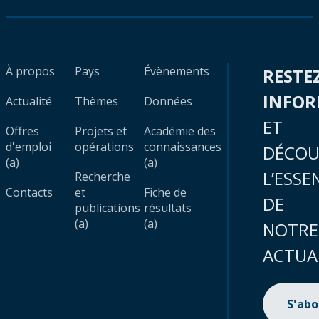
À propos
Pays
Évènements
RESTE
INFO
Actualité
Thèmes
Données
ET
Offres
Projets et
Académie des
d'emploi
opérations
connaissances
DÉCOU
(a)
(a)
L’ESSE
Recherche
Contacts
et
Fiche de
DE
publications
résultats
(a)
(a)
NOTRE
ACTUA
S'ab