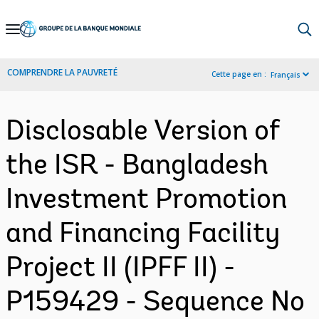
Skip
to
Main
COMPRENDRE LA PAUVRETÉ
Cette page en :
Français
Navigation
Disclosable Version of
the ISR - Bangladesh
Investment Promotion
and Financing Facility
Project II (IPFF II) -
P159429 - Sequence No