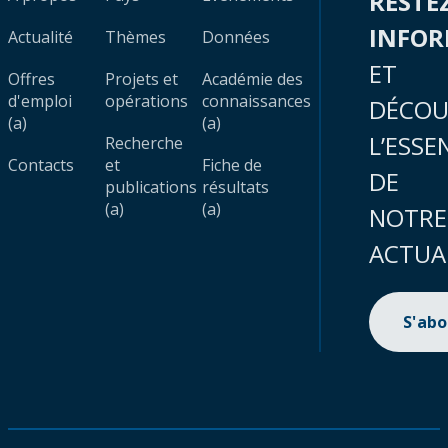
RESTE
INFO
Actualité
Thèmes
Données
ET
Offres
Projets et
Académie des
d'emploi
opérations
connaissances
DÉCOU
(a)
(a)
L’ESSE
Recherche
Contacts
et
Fiche de
DE
publications
résultats
(a)
(a)
NOTRE
ACTUA
S'ab