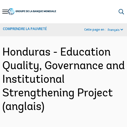
Skip
to
Main
COMPRENDRE LA PAUVRETÉ
Cette page en :
Français
Navigation
Honduras - Education
Quality, Governance and
Institutional
Strengthening Project
(anglais)