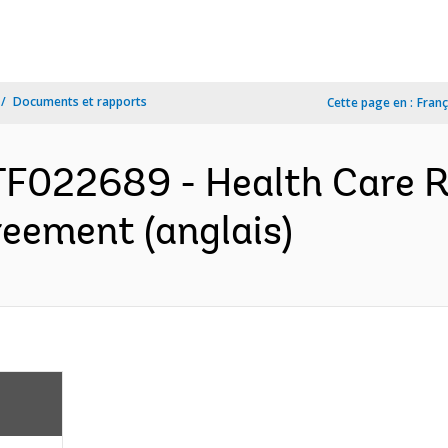
Documents et rapports
Cette page en :
Franç
F022689 - Health Care R
eement (anglais)