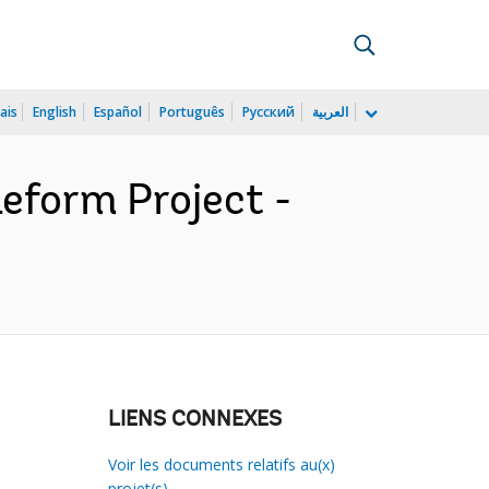
ais
English
Español
Português
Русский
العربية
eform Project -
LIENS CONNEXES
Voir les documents relatifs au(x)
projet(s)