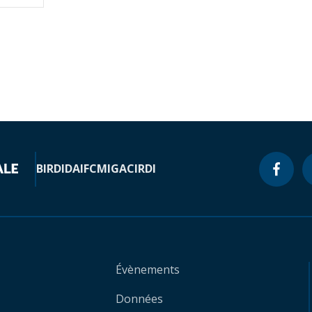
BIRD
IDA
IFC
MIGA
CIRDI
Évènements
Données