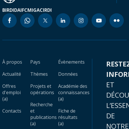
BIRD
IDA
IFC
MIGA
CIRDI
À propos
Pays
Évènements
RESTE
INFO
Actualité
Thèmes
Données
ET
Offres
Projets et
Académie des
d'emploi
opérations
connaissances
DÉCOU
(a)
(a)
L’ESSE
Recherche
Contacts
et
Fiche de
DE
publications
résultats
(a)
(a)
NOTRE