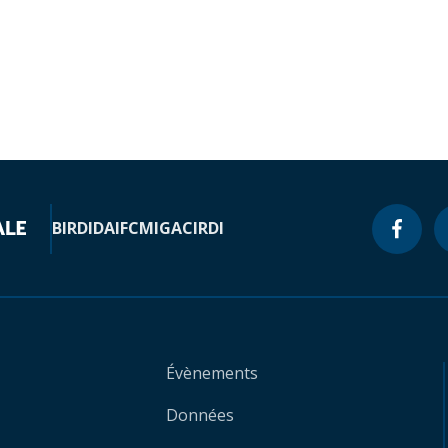
BIRD
IDA
IFC
MIGA
CIRDI
Évènements
Données