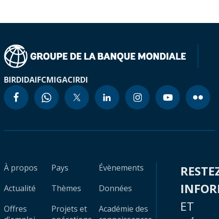
BIRD
IDA
IFC
MIGA
CIRDI
À propos
Pays
Évènements
RESTE
INFO
Actualité
Thèmes
Données
ET
Offres
Projets et
Académie des