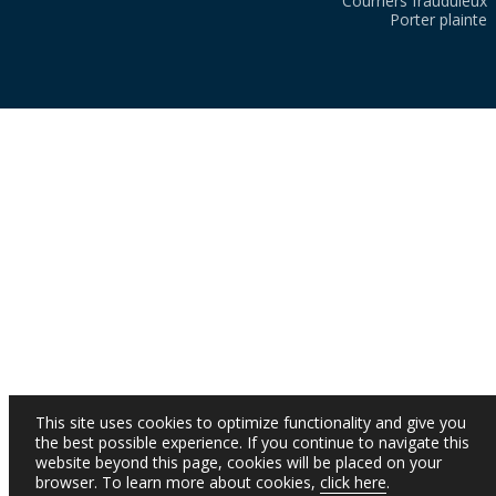
Courriers frauduleux
Porter plainte
This site uses cookies to optimize functionality and give you
the best possible experience. If you continue to navigate this
website beyond this page, cookies will be placed on your
browser. To learn more about cookies,
click here
.