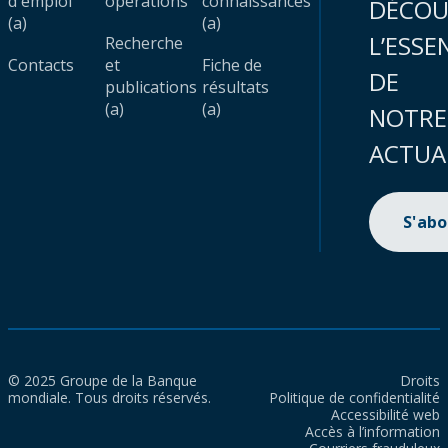
d'emploi
opérations
connaissances
DÉCOU
(a)
(a)
L’ESSE
Recherche
Contacts
et
Fiche de
DE
publications
résultats
(a)
(a)
NOTRE
ACTUA
S'ab
© 2025 Groupe de la Banque
Droits
mondiale. Tous droits réservés.
Politique de confidentialité
Accessibilité web
Accès à l’information