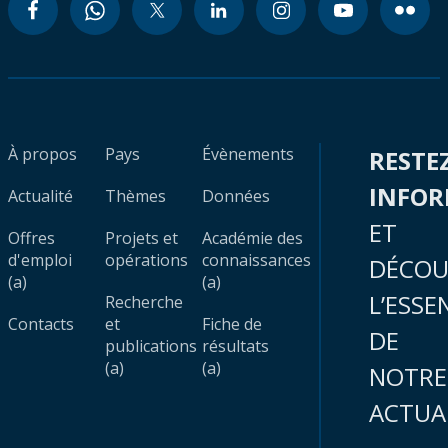
À propos
Pays
Évènements
RESTE
INFO
Actualité
Thèmes
Données
ET
Offres
Projets et
Académie des
d'emploi
opérations
connaissances
DÉCOU
(a)
(a)
L’ESSE
Recherche
Contacts
et
Fiche de
DE
publications
résultats
(a)
(a)
NOTRE
ACTUA