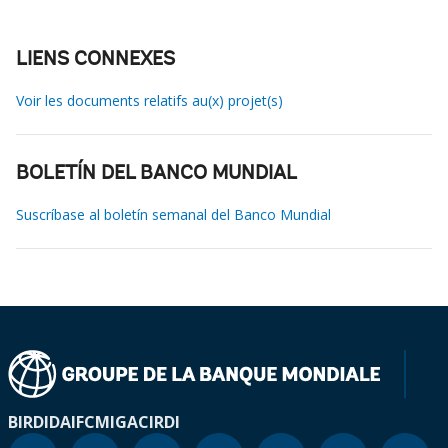
LIENS CONNEXES
Voir les documents relatifs au(x) projet(s)
BOLETÍN DEL BANCO MUNDIAL
Suscríbase al boletín semanal del Banco Mundial
BIRD
IDA
IFC
MIGA
CIRDI