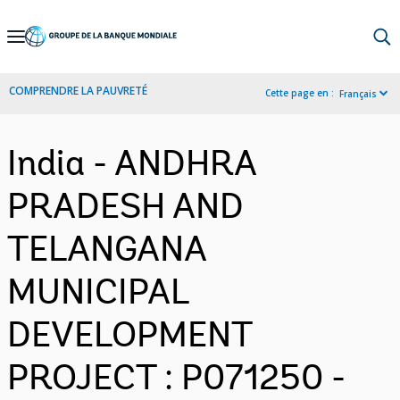
Skip
to
Main
COMPRENDRE LA PAUVRETÉ
Cette page en :
Français
Navigation
India - ANDHRA
PRADESH AND
TELANGANA
MUNICIPAL
DEVELOPMENT
PROJECT : P071250 -