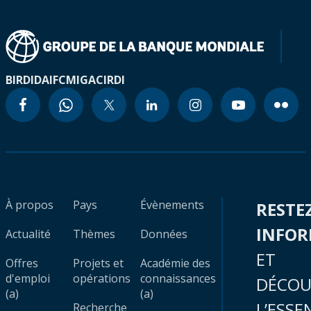
BIRD
IDA
IFC
MIGA
CIRDI
À propos
Pays
Évènements
RESTE
INFO
Actualité
Thèmes
Données
ET
Offres
Projets et
Académie des
d'emploi
opérations
connaissances
DÉCOU
(a)
(a)
L’ESSE
Recherche