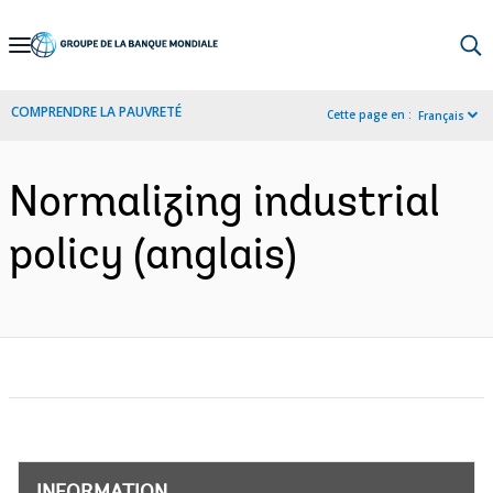
Skip
to
Main
COMPRENDRE LA PAUVRETÉ
Cette page en :
Français
Navigation
Normalizing industrial
policy (anglais)