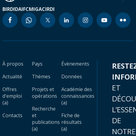
BIRD
IDA
IFC
MIGA
CIRDI
À propos
Pays
Évènements
RESTE
INFO
Actualité
Thèmes
Données
ET
Offres
Projets et
Académie des
d'emploi
opérations
connaissances
DÉCOU
(a)
(a)
L’ESSE
Recherche
Contacts
et
Fiche de
DE
publications
résultats
(a)
(a)
NOTRE