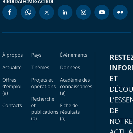
BIRD
IDA
IFC
MIGA
CIRDI
À propos
Pays
Évènements
RESTE
INFO
Actualité
Thèmes
Données
ET
Offres
Projets et
Académie des
d'emploi
opérations
connaissances
DÉCOU
(a)
(a)
L’ESSE
Recherche
Contacts
et
Fiche de
DE
publications
résultats
(a)
(a)
NOTRE
ACTUA