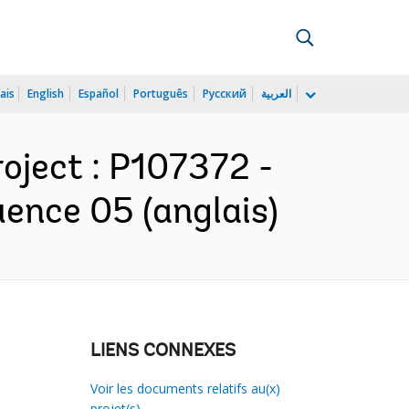
ais
English
Español
Português
Русский
العربية
oject : P107372 -
ence 05 (anglais)
LIENS CONNEXES
Voir les documents relatifs au(x)
projet(s)