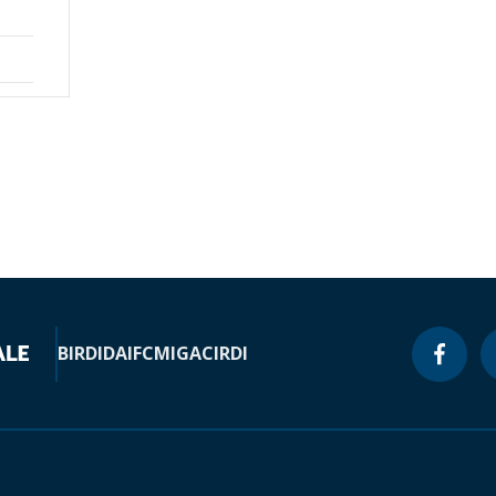
BIRD
IDA
IFC
MIGA
CIRDI