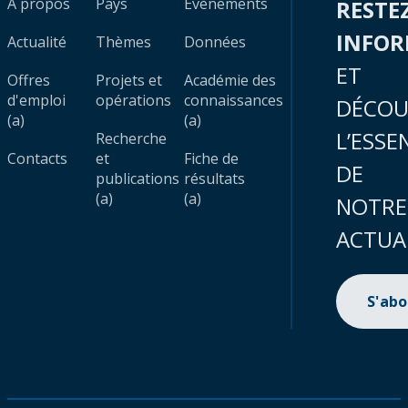
À propos
Pays
Évènements
RESTE
INFO
Actualité
Thèmes
Données
ET
Offres
Projets et
Académie des
d'emploi
opérations
connaissances
DÉCOU
(a)
(a)
L’ESSE
Recherche
Contacts
et
Fiche de
DE
publications
résultats
(a)
(a)
NOTRE
ACTUA
S'ab