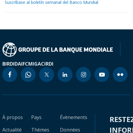
Suscríbase al boletín semanal del Banco Mundial
BIRD
IDA
IFC
MIGA
CIRDI
À propos
Pays
Évènements
RESTE
INFO
Actualité
Thèmes
Données