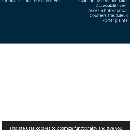
mondiale. Tous droits réservés.
Politique de confidentialité
Accessibilité web
Accès à l’information
Courriers frauduleux
Porter plainte
This site uses cookies to optimize functionality and give you