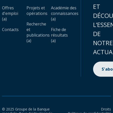
ET
Offres
Projets et
Académie des
d'emploi
opérations
connaissances
DÉCOU
(a)
(a)
L’ESSE
Recherche
Contacts
et
Fiche de
DE
publications
résultats
(a)
(a)
NOTRE
ACTUA
S'ab
© 2025 Groupe de la Banque
Droits