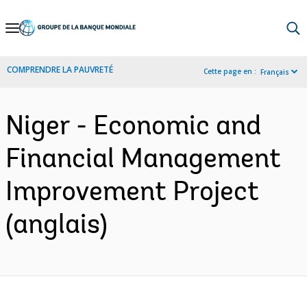
Skip
to
Main
COMPRENDRE LA PAUVRETÉ
Cette page en :
Français
Navigation
Niger - Economic and
Financial Management
Improvement Project
(anglais)