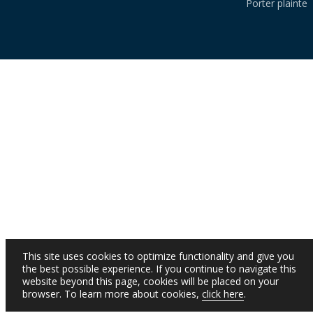
Porter plainte
This site uses cookies to optimize functionality and give you
the best possible experience. If you continue to navigate this
website beyond this page, cookies will be placed on your
browser. To learn more about cookies,
click here
.