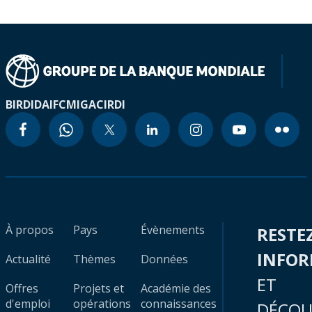
BIRD
IDA
IFC
MIGA
CIRDI
À propos
Pays
Évènements
RESTE
INFO
Actualité
Thèmes
Données
ET
Offres
Projets et
Académie des
d'emploi
opérations
connaissances
DÉCOU