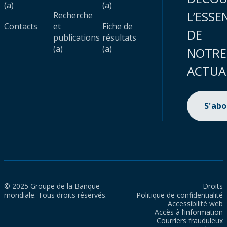
(a)
(a)
L’ESSE
Recherche
Contacts
et
Fiche de
DE
publications
résultats
(a)
(a)
NOTRE
ACTUA
S'ab
© 2025 Groupe de la Banque
Droits
mondiale. Tous droits réservés.
Politique de confidentialité
Accessibilité web
Accès à l’information
Courriers frauduleux