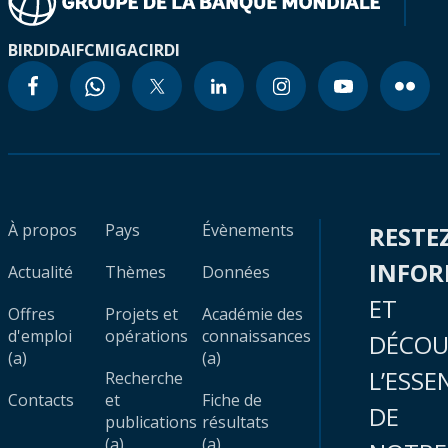
BIRD
IDA
IFC
MIGA
CIRDI
À propos
Pays
Évènements
RESTE
INFO
Actualité
Thèmes
Données
ET
Offres
Projets et
Académie des
d'emploi
opérations
connaissances
DÉCOU
(a)
(a)
L’ESSE
Recherche
Contacts
et
Fiche de
DE
publications
résultats
(a)
(a)