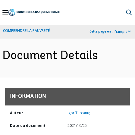
Skip
to
Main
COMPRENDRE LA PAUVRETÉ
Cette page en :
Français
Navigation
Document Details
INFORMATION
Auteur
Igor Turcanu;
Date du document
2021/10/25